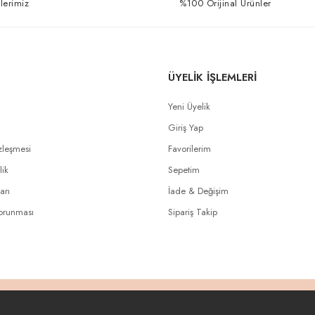
lerimiz
%100 Orijinal Ürünler
ÜYELİK İŞLEMLERİ
Yeni Üyelik
Giriş Yap
zleşmesi
Favorilerim
lik
Sepetim
arı
İade & Değişim
Korunması
Sipariş Takip