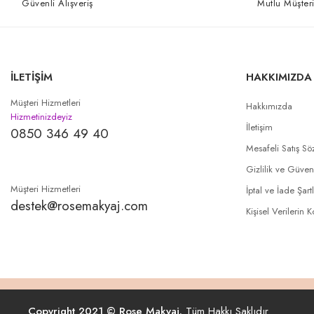
Güvenli Alışveriş
Mutlu Müşteri
İLETİŞİM
HAKKIMIZDA
Müşteri Hizmetleri
Hakkımızda
Hizmetinizdeyiz
İletişim
0850 346 49 40
Mesafeli Satış Sö
Gizlilik ve Güven
Müşteri Hizmetleri
İptal ve İade Şartl
destek@rosemakyaj.com
Kişisel Verilerin 
Copyright 2021 © Rose Makyaj.
Tüm Hakkı Saklıdır.