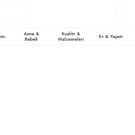
Giriş
Üye
/
Favorile
Se
Yap
Ol
Anne &
Kuaför &
kım
Ev & Yaşam
Bebek
Malzemeleri