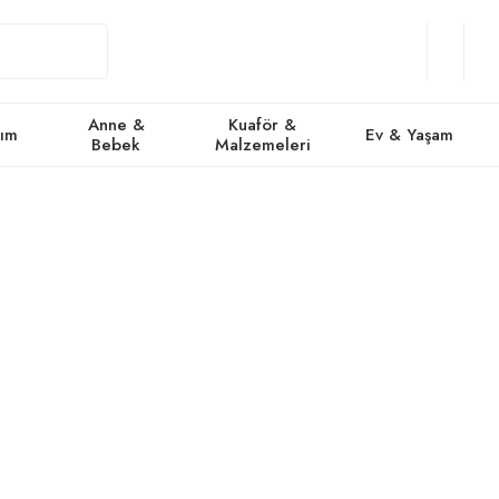
Giriş
Üye
/
Favorile
Se
Yap
Ol
Anne &
Kuaför &
kım
Ev & Yaşam
Bebek
Malzemeleri