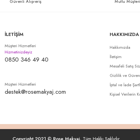
Güvenli Alışveriş
Mutlu Müşteri
İLETİŞİM
HAKKIMIZDA
Müşteri Hizmetleri
Hakkımızda
Hizmetinizdeyiz
İletişim
0850 346 49 40
Mesafeli Satış Sö
Gizlilik ve Güven
Müşteri Hizmetleri
İptal ve İade Şartl
destek@rosemakyaj.com
Kişisel Verilerin 
Copyright 2021 © Rose Makyaj.
Tüm Hakkı Saklıdır.