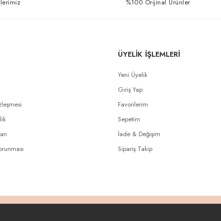
lerimiz
%100 Orijinal Ürünler
ÜYELİK İŞLEMLERİ
Yeni Üyelik
Giriş Yap
zleşmesi
Favorilerim
lik
Sepetim
arı
İade & Değişim
Korunması
Sipariş Takip