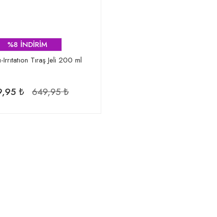
%8 İNDİRİM
-Irrıtatıon Tıraş Jeli 200 ml
,95 ₺
649,95 ₺